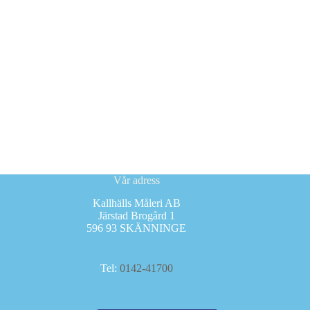
Vår adress
Kallhälls Måleri AB
Järstad Brogård 1
596 93 SKÄNNINGE
Tel:
0142-41700