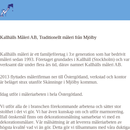
Kallhälls Måleri AB, Traditionellt måleri från Mjölby
Kallhälls måleri är ett familjeföretag i 3:e generation som har bedrivit
måleri sedan 1993. Företaget grundades i Kallhäll (Stockholm) och var
verksamt där under flera års tid, därav namnet Kallhälls måleri AB.
2013 flyttades målerifirman ner till Östergötland, verkstad och kontor
är beläget strax utanför Skänninge i Mjölby kommun.
Idag utför i måleriarbeten i hela Östergötland.
Vi utför alla de i branschen förekommande arbetena och sätter stor
stolthet i det vi gör. Vi har även kunskap om och utför marmorering.
Ifall önskemål finns om dekorationsmålning samarbetar vi med en
dekorationsmålare. Vår målsättning är att leverera måleriarbeten av
högsta kvalité vad vi än gör. Detta gör vi tillsammans med våra duktiga